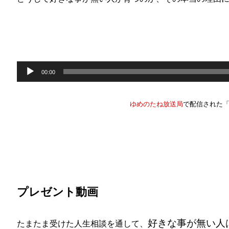
音
声
00:00
プ
レ
ー
ゆめのたね放送局
で配信された
ヤ
ー
プレゼント動画
好きな事が無い人
たまたま受けた人生相談を通して、