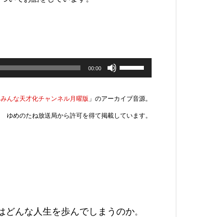
ボ
リ
00:00
ュ
ー
ム
「
みんな天才化チャンネル月曜版
」のアーカイブ音源。
調
節
に
ゆめのたね放送局から許可を得て掲載しています。
は
上
下
矢
印
キ
ー
を
使
っ
て
く
はどんな人生を歩んでしまうのか
。
だ