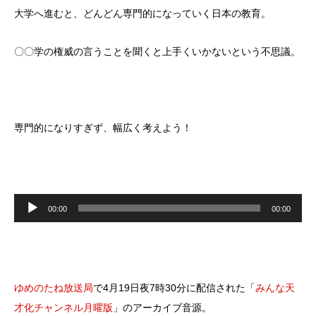
大学へ進むと、どんどん専門的になっていく日本の教育。
〇〇学の権威の言うことを聞くと上手くいかないという不思議。
専門的になりすぎず、幅広く考えよう！
音
声
00:00
00:00
プ
レ
ー
ヤ
ー
ゆめのたね放送局
で4月19日夜7時30分に配信された「
みんな天
才化チャンネル月曜版
」のアーカイブ音源。