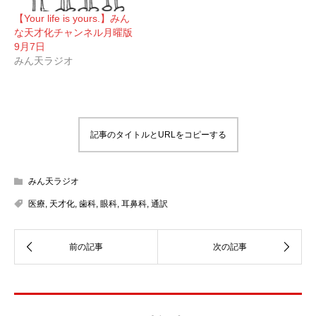
【Your life is yours.】みん
な天才化チャンネル月曜版
9月7日
みん天ラジオ
記事のタイトルとURLをコピーする
みん天ラジオ
医療
,
天才化
,
歯科
,
眼科
,
耳鼻科
,
通訳