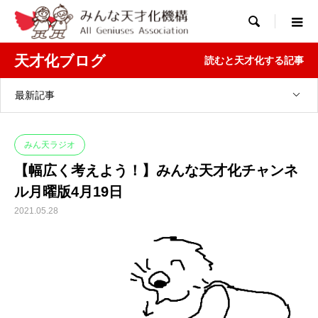

天才化ブログ
読むと天才化する記事
最新記事
みん天ラジオ
【幅広く考えよう！】みんな天才化チャンネ
ル月曜版4月19日
2021.05.28