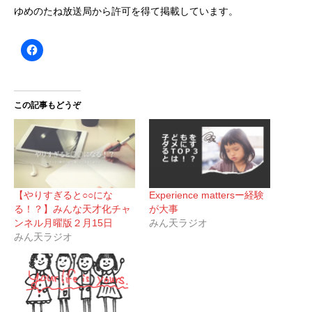
ゆめのたね放送局から許可を得て掲載しています。
この記事もどうぞ
【やりすぎると○○にな
Experience mattersー経験
る！？】みんな天才化チャ
が大事
ンネル月曜版２月15日
みん天ラジオ
みん天ラジオ