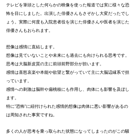
テレビを筆頭とした何らかの映像を使った報道では実に様々な恐
怖を目にしました。出演した俳優さんもさぞかし大変だったでし
ょう。実際に何度も入院患者役を演じた俳優さんや医者を演じた
俳優さんもおられます。
想像は感情に直結します。
想像は見ていないことや未来にも過去にも向けられる思考です。
思考は大脳新皮質の主に前頭前野部分が担います。
感情は喜怒哀楽や本能や欲望と繋がっていて主に大脳辺縁系で担
っています。
感情への刺激は脳幹や扁桃核にも作用し、肉体にも影響を及ぼし
ます。
特に”恐怖”に紐付けられた感情的想像は肉体に悪い影響があるの
は周知された事実ですね。
多くの人が思考を乗っ取られた状態になってしまったのがこの騒