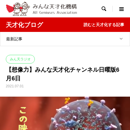

天才化ブログ
読むと天才化する記事
最新記事
みん天ラジオ
【想像力】みんな天才化チャンネル日曜版6
月6日
2021.07.01