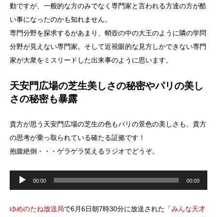
動ですが、一般的な方のみでなく専門家と言われる方達の方が酷
い事になったのかも知れません。
専門分野を探求するがあまり、蛸壺の中の大王のように隣の学問
分野が見えない専門家。そして近視眼的な見方しかできない専門
家が大衆をミスリードした出来事のように思います。
天安門広場の芝生美しさの秘密やパリの美し
さの秘密も暴露
貴方が思う天安門広場の芝生の色もパリの景色の美しさも、貴方
の思考が乗っ取られている確たる証拠です！
抱腹絶倒・・・ゲラゲラ笑えるラジオでどうぞ。
音
声
00:00
00:00
プ
レ
ー
ヤ
ゆめのたね放送局
で6月6日朝7時30分に放送された「
みんな天才
ー