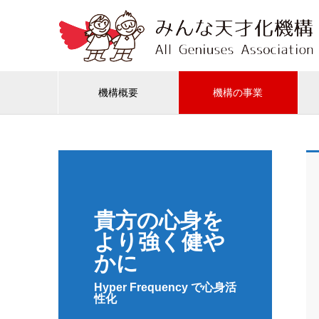
機構概要
機構の事業
貴方の心身を
より強く健や
かに
Hyper Frequency で心身活
性化