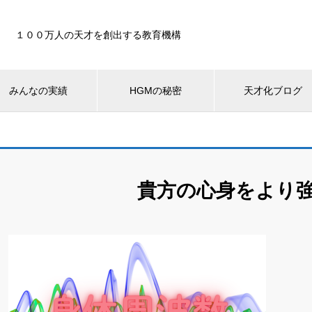
１００万人の天才を創出する教育機構
みんなの実績
HGMの秘密
天才化ブログ
貴方の心身をより