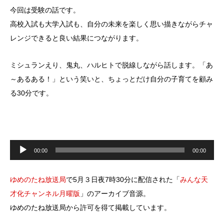
今回は受験の話です。
高校入試も大学入試も、自分の未来を楽しく思い描きながらチャ
レンジできると良い結果につながります。
ミシュランえり、鬼丸、ハルヒトで脱線しながら話します。「あ
～あるある！」という笑いと、ちょっとだけ自分の子育てを顧み
る30分です。
音
声
00:00
00:00
プ
レ
ー
ヤ
ゆめのたね放送局
で5月３日夜7時30分に配信された「
みんな天
ー
才化チャンネル月曜版
」のアーカイブ音源。
ゆめのたね放送局から許可を得て掲載しています。