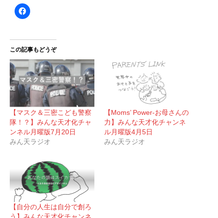
この記事もどうぞ
【マスク＆三密こども警察
【Moms’ Power-お母さんの
隊！？】みんな天才化チャ
力】みんな天才化チャンネ
ンネル月曜版7月20日
ル月曜版4月5日
みん天ラジオ
みん天ラジオ
【自分の人生は自分で創ろ
う】みんな天才化チャンネ