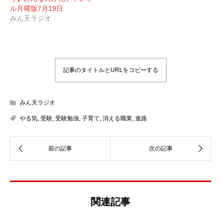
ル月曜版7月19日
みん天ラジオ
記事のタイトルとURLをコピーする
みん天ラジオ
やる気
,
受験
,
受験勉強
,
子育て
,
消える職業
,
進路
関連記事