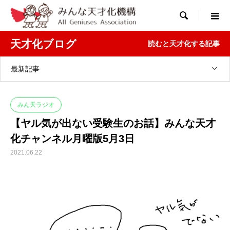

天才化ブログ
読むと天才化する記事
最新記事
みん天ラジオ
【ヤル気が出ない受験生のお話】みんな天才
化チャンネル月曜版5月3日
2021.06.22