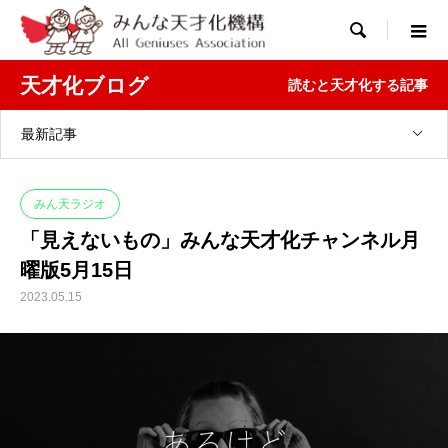

天才化ブログ
読むと天才化する記事
最新記事
みん天ラジオ
「見えないもの」みんな天才化チャンネル月
曜版5月15日
2023.05.15