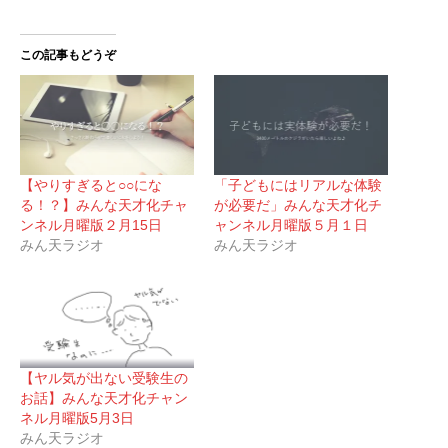
この記事もどうぞ
【やりすぎると○○にな
「子どもにはリアルな体験
る！？】みんな天才化チャ
が必要だ」みんな天才化チ
ンネル月曜版２月15日
ャンネル月曜版５月１日
みん天ラジオ
みん天ラジオ
【ヤル気が出ない受験生の
お話】みんな天才化チャン
ネル月曜版5月3日
みん天ラジオ