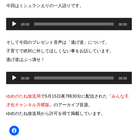
今回はミシュランえりの一人語りです。
音
声
00:00
00:00
プ
レ
ー
ヤ
そして今回のプレゼント音声は「逃げ道」について。
ー
子育てで絶対に外してほしくない事をお話しています。
逃げ道はぶっ潰せ！
音
声
00:00
00:00
プ
レ
ー
ヤ
ゆめのたね放送局
で5月15日夜7時30分に配信された「
みんな天
ー
才化チャンネル月曜版
」のアーカイブ音源。
ゆめのたね放送局から許可を得て掲載しています。