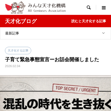

天才化ブログ
読むと天才化する記事
最新記事
天才化する記事
子育て緊急事態宣言ーお話会開催しました
2026.02.04