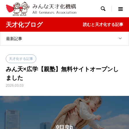

天才化ブログ
読むと天才化する記事
最新記事
天才化する記事
みん天×広学【親塾】無料サイトオープンし
ました
2026.03.03