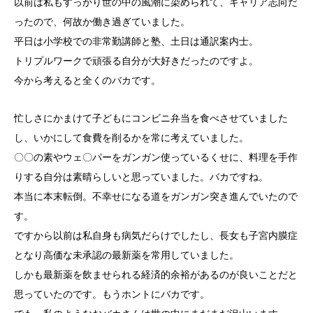
以前は私もすっかり世の中の風潮に染められて、キャリア志向だ
ったので、何故か働き過ぎていました。
平日は小学校での非常勤講師と塾、土日は通訳案内士。
トリプルワークで頑張る自分が大好きだったのですよ。
今から考えると全くのバカです。
忙しさにかまけて子どもにコンビニ弁当を食べさせていました
し、いかにして食費を削るかを常に考えていました。
〇〇の素やウェ〇パーをガンガン使っているくせに、料理を手作
りする自分は素晴らしいと思っていました。バカですね。
本当に本末転倒。不幸せになる道をガンガン突き進んでいたので
す。
ですから以前は私自身も病気だらけでしたし、長女も子宮内膜症
となり高価な未承認の最新薬を常用していました。
しかも最新薬を飲ませられる経済的余裕があるのが良いことだと
思っていたのです。もうホントにバカです。