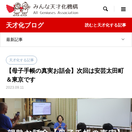

天才化ブログ
読むと天才化する記事
最新記事
天才化する記事
【母子手帳の真実お話会】次回は安芸太田町
＆東京です
2023.09.11