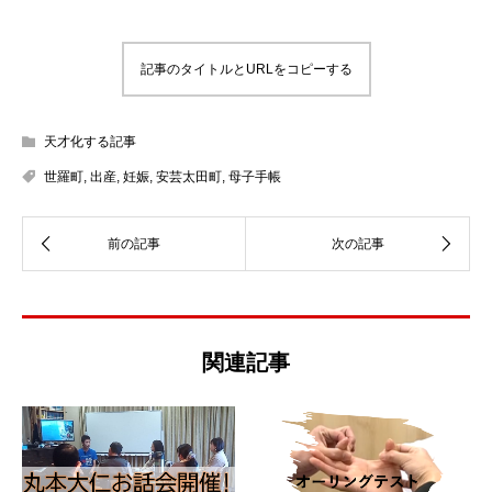
記事のタイトルとURLをコピーする
天才化する記事
世羅町
,
出産
,
妊娠
,
安芸太田町
,
母子手帳
関連記事