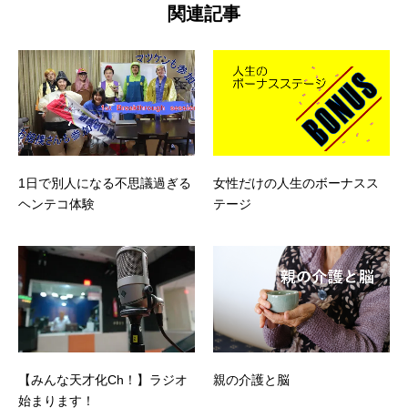
関連記事
1日で別人になる不思議過ぎる
女性だけの人生のボーナスス
ヘンテコ体験
テージ
【みんな天才化Ch！】ラジオ
親の介護と脳
始まります！