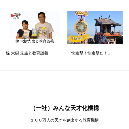
楾 大樹 先生と教育談義
「快進撃！快進撃だ！」
（一社）みんな天才化機構
１００万人の天才を創出する教育機構