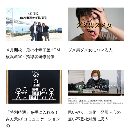
４月開校！鬼の小寺子屋HGM
ダメ男ダメ女にハマる人
横浜教室～指導者研修開催
「特別待遇」を手に入れる！
思いやり、進化、発展－心の
みん天の“コミュニケーション
無い不登校対策に思う
の...