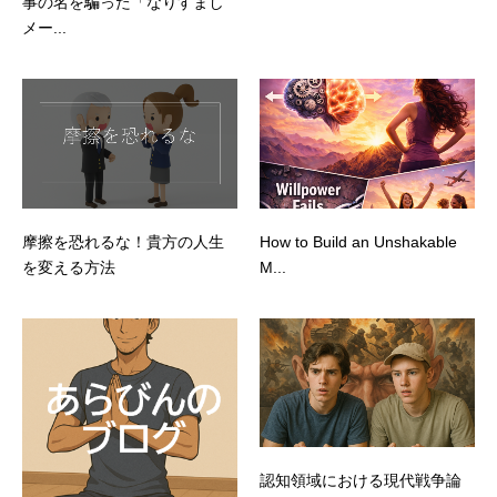
事の名を騙った「なりすまし
メー...
摩擦を恐れるな！貴方の人生
How to Build an Unshakable
を変える方法
M...
認知領域における現代戦争論