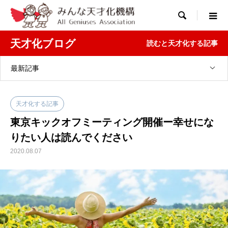

天才化ブログ
読むと天才化する記事
最新記事
天才化する記事
東京キックオフミーティング開催ー幸せにな
りたい人は読んでください
2020.08.07