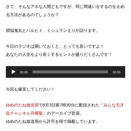
さて、そんなアホな人間どもですが、同じ間違いをするのを止め
る方法があるのでしょうか？
煩悩鬼丸とハルヒト、ミシュランえりが語ります。
今日のラジオは聞いておくと、とっても良いですよ！
あなたの人生をより良くするヒントが盛りだくさんです！
音
声
00:00
00:00
プ
レ
ー
ヤ
今回も爆笑してください！
ー
ゆめのたね放送局
で8月3日夜7時30分に配信された「
みんな天才
化チャンネル月曜版
」のアーカイブ音源。
ゆめのたね放送局から許可を得て掲載しています。