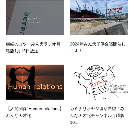
継続のコツーみん天ラジオ月
2024年みん天子供合宿開催し
曜版1月15日放送
ます！
【人間関係-Human relations】
カミナリオヤジ復活希望！み
みんな天才化...
んな天才化チャンネル月曜版
10...