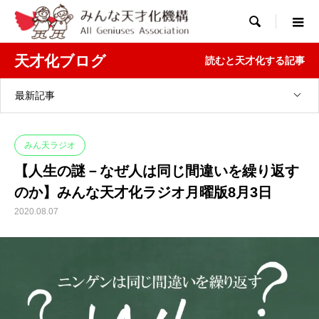

天才化ブログ
読むと天才化する記事
最新記事
みん天ラジオ
【人生の謎－なぜ人は同じ間違いを繰り返す
のか】みんな天才化ラジオ月曜版8月3日
2020.08.07