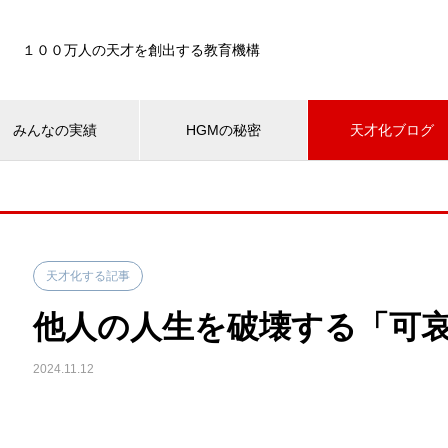
１００万人の天才を創出する教育機構
みんなの実績
HGMの秘密
天才化ブログ
天才化する記事
他人の人生を破壊する「可
2024.11.12