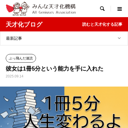

天才化ブログ
読むと天才化する記事
最新記事
ぶっ飛んだ速読
彼女は1冊5分という能力を手に入れた
2025.09.14