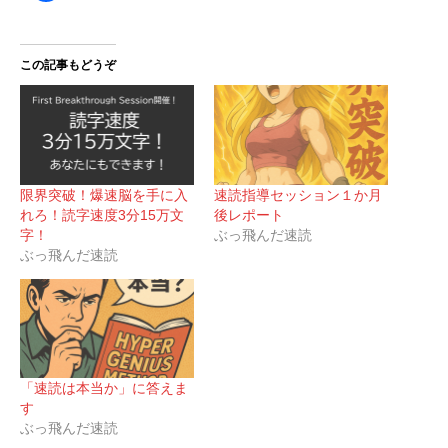
この記事もどうぞ
限界突破！爆速脳を手に入
速読指導セッション１か月
れろ！読字速度3分15万文
後レポート
字！
ぶっ飛んだ速読
ぶっ飛んだ速読
「速読は本当か」に答えま
す
ぶっ飛んだ速読