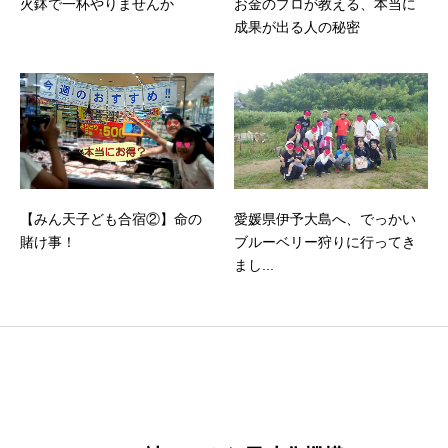
火鉢で一杯やりませんか
お金のプロが教える、本当に
成果が出る人の秘密
【みん天子ども合宿②】命の
愛媛県伊予大島へ、でっかい
賭け事！
ブルーベリー狩りに行ってき
まし...