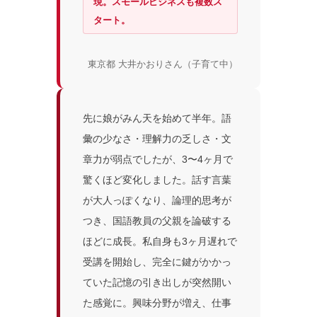
現。スモールビジネスも複数ス
タート。
東京都 大井かおりさん（子育て中）
先に娘がみん天を始めて半年。語
彙の少なさ・理解力の乏しさ・文
章力が弱点でしたが、3〜4ヶ月で
驚くほど変化しました。話す言葉
が大人っぽくなり、論理的思考が
つき、国語教員の父親を論破する
ほどに成長。私自身も3ヶ月遅れで
受講を開始し、完全に鍵がかかっ
ていた記憶の引き出しが突然開い
た感覚に。興味分野が増え、仕事