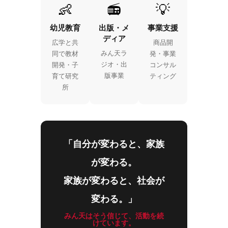
👶
📻
💡
幼児教育
出版・メ
事業支援
ディア
広学と共
商品開
みん天ラ
同で教材
発・事業
ジオ・出
開発・子
コンサル
版事業
育て研究
ティング
所
「自分が変わると、家族
が変わる。
家族が変わると、社会が
変わる。」
みん天はそう信じて、活動を続
けています。