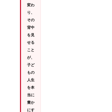
変わ
り、
その
背中
を見
せる
こと
が、
子ど
もの
人生
を本
当に
豊か
にす