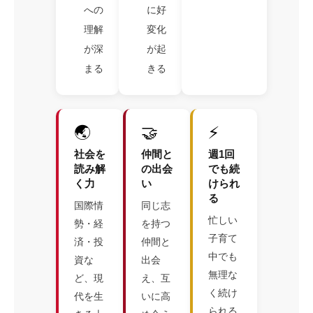
への
に好
理解
変化
が深
が起
まる
きる
🌏
🤝
⚡
社会を
仲間と
週1回
読み解
の出会
でも続
く力
い
けられ
る
国際情
同じ志
忙しい
勢・経
を持つ
子育て
済・投
仲間と
中でも
資な
出会
無理な
ど、現
え、互
く続け
代を生
いに高
られる