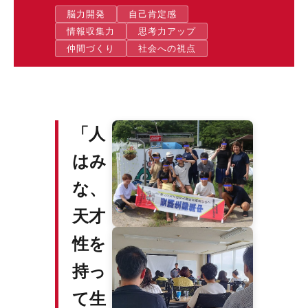
脳力開発
自己肯定感
情報収集力
思考力アップ
仲間づくり
社会への視点
「人
はみ
な、
天才
性を
持っ
て生