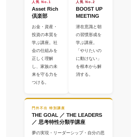
人気 No.1
人気 No.2
Asset Rich
BOOST UP
倶楽部
MEETING
お金・資産・
潜在意識と朝
投資の本質を
の習慣形成を
学ぶ講座。社
学ぶ講座。
会の仕組みを
「やりたいの
正しく理解
に動けない」
し、家族の未
を根本から解
来を守る力を
消する。
つける。
門外不出 特別講座
THE GOAL ／ THE LEADERS
／ 思考特性分類学講座
夢の実現・リーダーシップ・自分の思