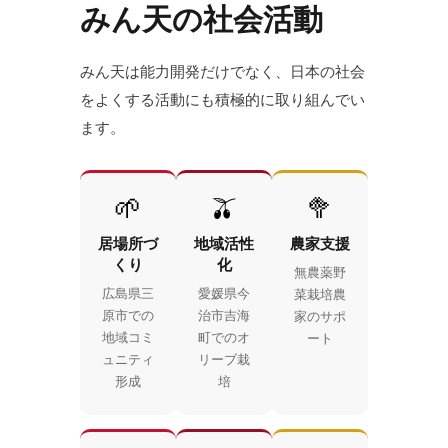
みん天の社会活動
みん天は能力開発だけでなく、日本の社会
をよくする活動にも積極的に取り組んでい
ます。
🌱
🫒
🥦
居場所づ
地域活性
農家支援
くり
化
無農薬野
広島県三
愛媛県今
菜栽培農
原市での
治市吉海
家のサポ
地域コミ
町でのオ
ート
ュニティ
リーブ栽
形成
培