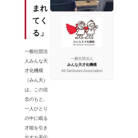
まれ
てく
る」
一般社団法
一般社団法人
人みんな天
みんな天才化機構
才化機構
All Geniuses Association
（みん天）
は、この信
念のもと、
一人ひとり
の中に眠る
才能を引き
出すお手伝