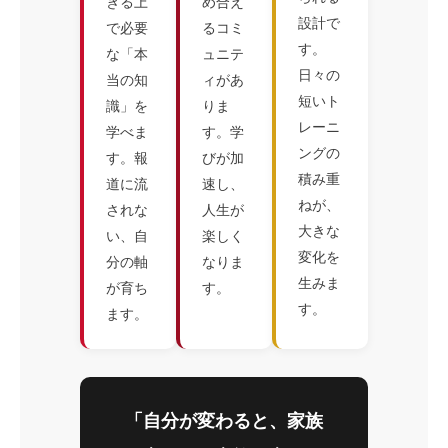
きる上
め合え
設計で
で必要
るコミ
す。
な「本
ュニテ
日々の
当の知
ィがあ
短いト
識」を
りま
レーニ
学べま
す。学
ングの
す。報
びが加
積み重
道に流
速し、
ねが、
されな
人生が
大きな
い、自
楽しく
変化を
分の軸
なりま
生みま
が育ち
す。
す。
ます。
「自分が変わると、家族