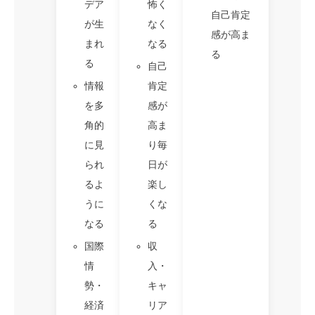
デア
怖く
自己肯定
が生
なく
感が高ま
まれ
なる
る
る
自己
情報
肯定
を多
感が
角的
高ま
に見
り毎
られ
日が
るよ
楽し
うに
くな
なる
る
国際
収
情
入・
勢・
キャ
経済
リア