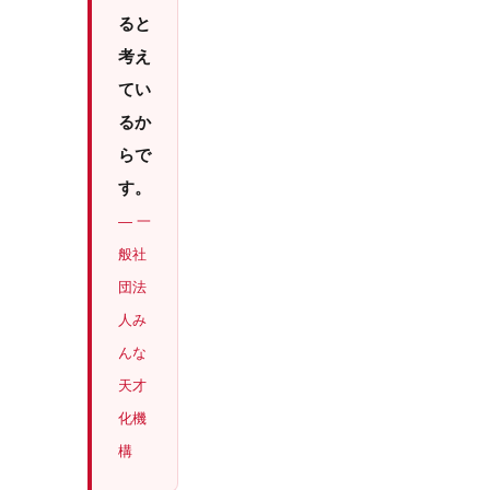
ると
考え
てい
るか
らで
す。
— 一
般社
団法
人み
んな
天才
化機
構