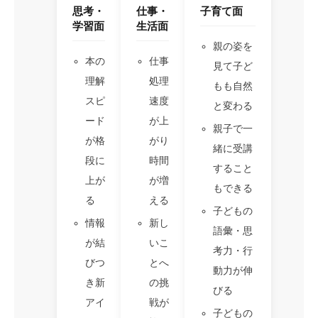
思考・
仕事・
子育て面
学習面
生活面
親の姿を
本の
仕事
見て子ど
理解
処理
もも自然
スピ
速度
と変わる
ード
が上
親子で一
が格
がり
緒に受講
段に
時間
すること
上が
が増
もできる
る
える
子どもの
情報
新し
語彙・思
が結
いこ
考力・行
びつ
とへ
動力が伸
き新
の挑
びる
アイ
戦が
子どもの