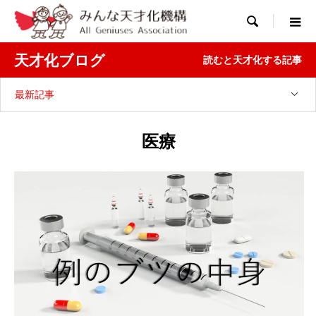

天才化ブログ
読むと天才化する記事
最新記事
医療