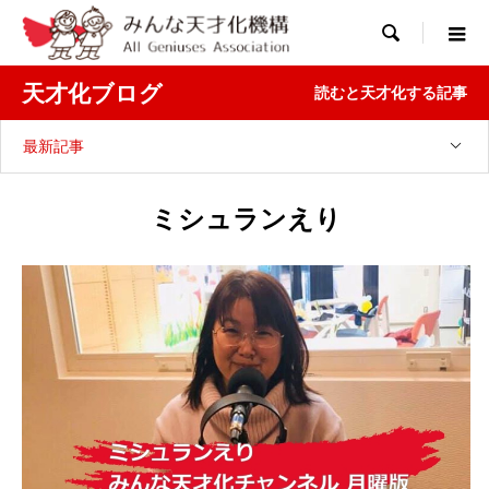

天才化ブログ
読むと天才化する記事
最新記事
ミシュランえり