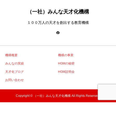
（一社）みんな天才化機構
１００万人の天才を創出する教育機構
機構概要
機構の事業
みんなの実績
HGMの秘密
天才化ブログ
HGM説明会
お問い合わせ
Copyright © （一社）みんな天才化機構 All Rights Reserved.
誰かに役立つならシェアしてください