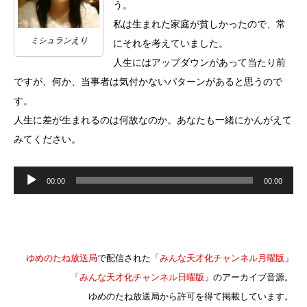
う。
私は生まれた家庭が貧しかったので、常
ミシュランえり
にそれを考えていました。
人生にはアップダウンがあって当たり前
ですが、何か、当事者は気付かないパターンがあると思うので
す。
人生に差が生まれるのは何故なのか。あなたも一緒にかんがえて
みてください。
音
声
00:00
00:00
プ
レ
ー
ヤ
ー
ゆめのたね放送局
で配信された「
みんな天才化チャンネル月曜版
」
「
みんな天才化チャンネル日曜版
」のアーカイブ音源。
ゆめのたね放送局から許可を得て掲載しています。