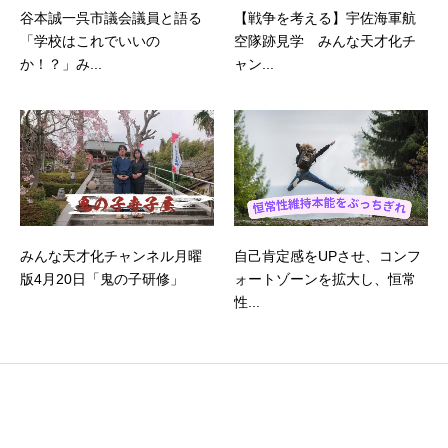
谷本誠一呉市議会議員と語る
【戦争を考える】宇佐海軍航
「学校はこれでいいの
空隊跡見学 みんな天才化チ
か！？」み...
ャン...
みんな天才化チャンネル月曜
自己肯定感をUPさせ、コンフ
版4月20日「鬼の子研修」
ォートゾーンを拡大し、恒常
性...