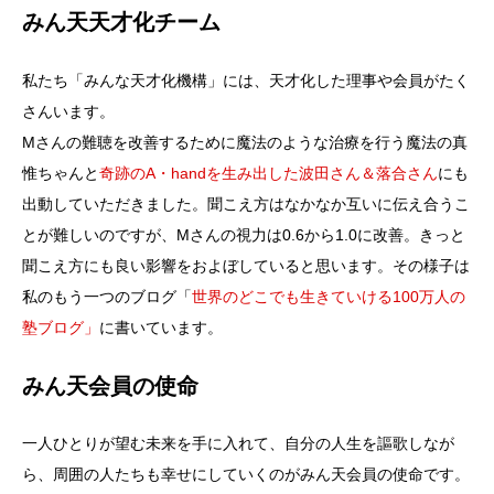
みん天天才化チーム
私たち「みんな天才化機構」には、天才化した理事や会員がたく
さんいます。
Mさんの難聴を改善するために魔法のような治療を行う魔法の真
惟ちゃんと
奇跡のA・handを生み出した波田さん＆落合さん
にも
出動していただきました。聞こえ方はなかなか互いに伝え合うこ
とが難しいのですが、Mさんの視力は0.6から1.0に改善。きっと
聞こえ方にも良い影響をおよぼしていると思います。その様子は
私のもう一つのブログ「
世界のどこでも生きていける100万人の
塾ブログ」
に書いています。
みん天会員の使命
一人ひとりが望む未来を手に入れて、自分の人生を謳歌しなが
ら、周囲の人たちも幸せにしていくのがみん天会員の使命です。