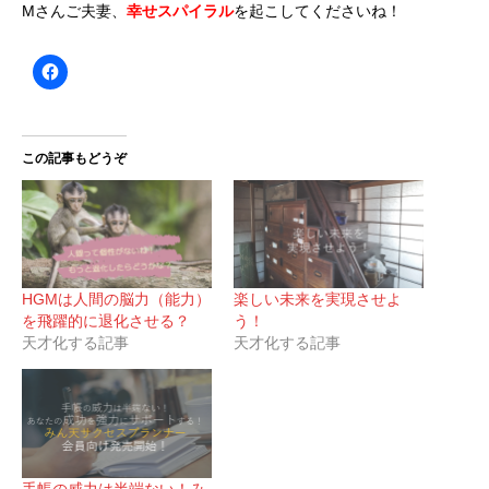
Mさんご夫妻、
幸せスパイラル
を起こしてくださいね！
この記事もどうぞ
HGMは人間の脳力（能力）
楽しい未来を実現させよ
を飛躍的に退化させる？
う！
天才化する記事
天才化する記事
手帳の威力は半端ない！み