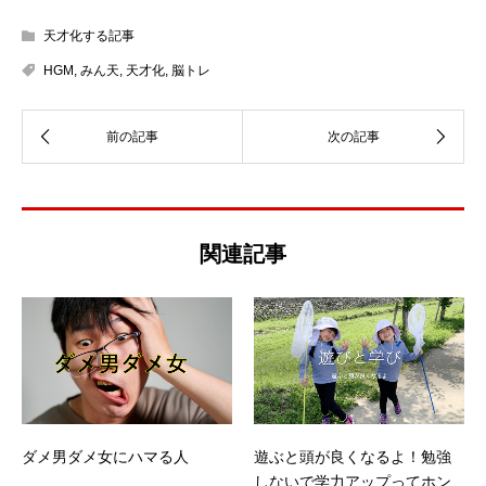
天才化する記事
HGM
,
みん天
,
天才化
,
脳トレ
関連記事
ダメ男ダメ女にハマる人
遊ぶと頭が良くなるよ！勉強
しないで学力アップってホン