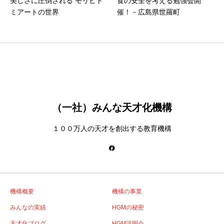
美しさに圧倒される モリヒト
食の安全を考える勉強会開
ミアートの世界
催！－広島県世羅町
（一社）みんな天才化機構
１００万人の天才を創出する教育機構
機構概要
機構の事業
みんなの実績
HGMの秘密
天才化ブログ
HGM説明会