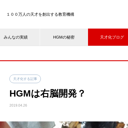
１００万人の天才を創出する教育機構
みんなの実績
HGMの秘密
天才化ブログ
天才化する記事
HGMは右脳開発？
2019.04.26