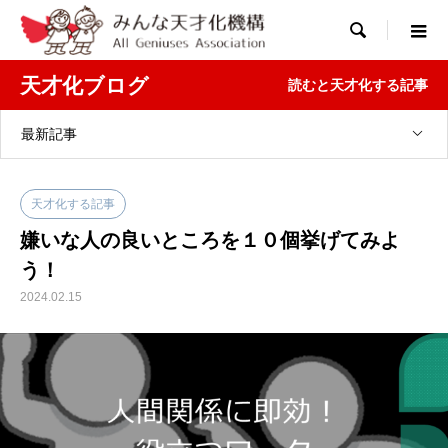

天才化ブログ
読むと天才化する記事
最新記事
天才化する記事
嫌いな人の良いところを１０個挙げてみよ
う！
2024.02.15