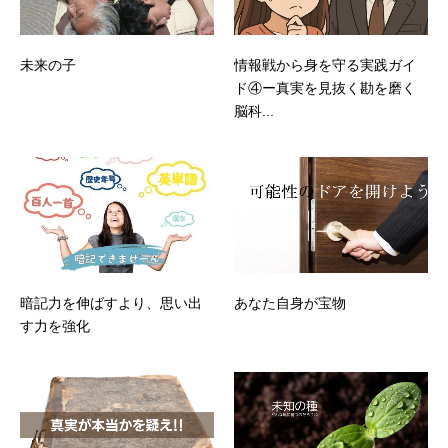
未来の子
情報戦から身を守る実践ガイ
ド④ー真実を見抜く勘を磨く
脳科...
暗記力を伸ばすより、思い出
あなた自身が宝物
す力を強化