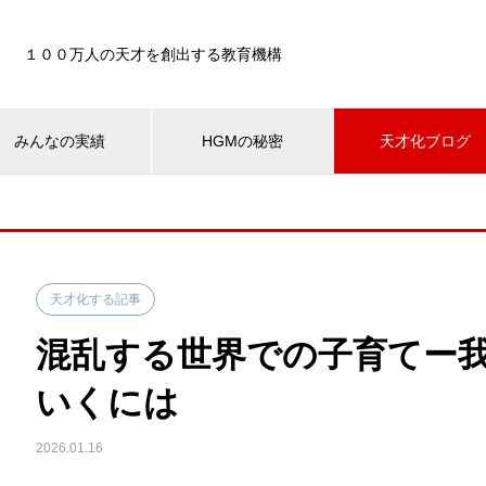
１００万人の天才を創出する教育機構
みんなの実績
HGMの秘密
天才化ブログ
天才化する記事
混乱する世界での子育てー
いくには
2026.01.16