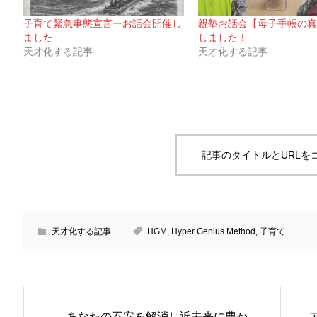
子育て緊急事態宣言ーお話会開催し
親塾お話会【母子手帳の真
ました
しました！
天才化する記事
天才化する記事
記事のタイトルとURLを
天才化する記事
HGM
,
Hyper Genius Method
,
子育て
あなたの不安を解消し近未来に豊か