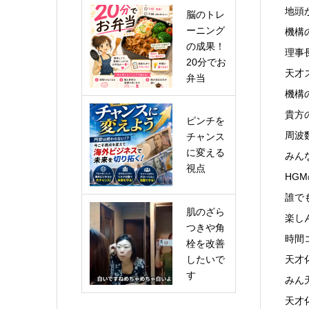
地頭
脳のトレ
ーニング
機構
の成果！
理事
20分でお
天才
弁当
機構
貴方
ピンチを
周波
チャンス
に変える
みん
視点
HG
誰で
肌のざら
楽し
つきや角
時間
栓を改善
したいで
天才
す
みん
天才