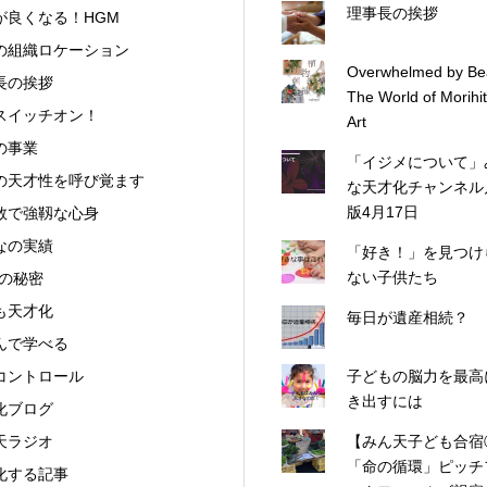
理事長の挨拶
が良くなる！HGM
の組織ロケーション
Overwhelmed by Be
長の挨拶
The World of Morihi
スイッチオン！
Art
の事業
「イジメについて」
の天才性を呼び覚ます
な天才化チャンネル
版4月17日
数で強靱な心身
なの実績
「好き！」を見つけ
ない子供たち
Mの秘密
も天才化
毎日が遺産相続？
んで学べる
コントロール
子どもの脳力を最高
き出すには
化ブログ
天ラジオ
【みん天子ども合宿
「命の循環」ピッチ
化する記事