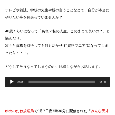
テレビや雑誌、学校の先生や親の言うことなどで、自分が本当に
やりたい事を見失っていませんか？
40歳くらいになって「あれ？私の人生、このままで良いの？」と
悩んだり、
次々と資格を取得しても何も活かせず“資格マニア”になってしま
ったり・・・。
どうしてそうなってしまうのか、脱線しながらお話します。
音
声
00:00
00:00
プ
レ
ー
ヤ
ー
ゆめのたね放送局
で9月7日夜7時30分に配信された「
みんな天才