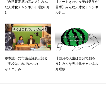
【自己肯定感の高め方】みん
【ノートきれい女子は数学が
な天才化チャンネル日曜版8月
苦手】みんな天才化チャンネ
1...
ル月...
谷本誠一呉市議会議員と語る
【自分の人生は自分で創ろ
「学校はこれでいいの
う】みんな天才化チャンネル
か！？」み...
月曜版...