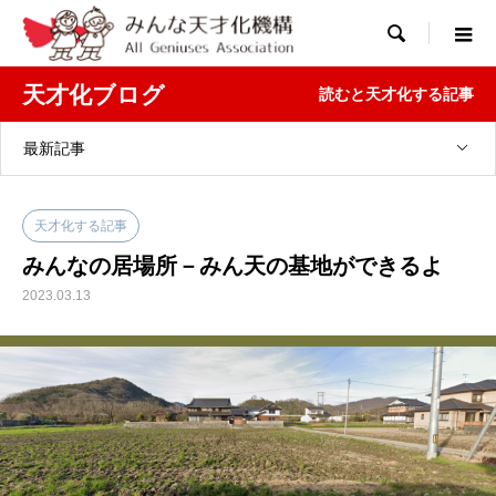

天才化ブログ
読むと天才化する記事
最新記事
天才化する記事
みんなの居場所－みん天の基地ができるよ
2023.03.13