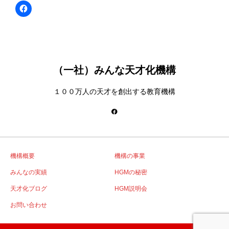
240日以内
2026年7月下旬
ロボットラボの審査
AI主
270日以内
2026年8月下旬
初期運用能力（IOC）の実
（一社）みんな天才化機構
１００万人の天才を創出する教育機構
機構概要
機構の事業
みんなの実績
HGMの秘密
天才化ブログ
HGM説明会
お問い合わせ