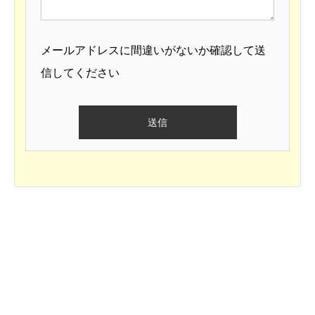
メールアドレスに間違いがないか確認して送
信してください
期間
期日（目安）
60日以内
2026年1月下旬
国家課題リストの確定
少な
90日以内
2026年2月下旬
計算リソースの特定
利用可
120日以内
2026年3月下旬
データ資産計画
連邦データ