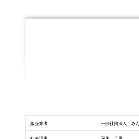
販売業者
一般社団法人 み
代表理事
深川 英里