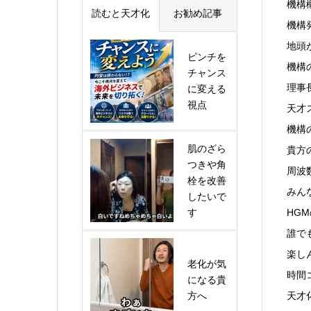
機構
読むと天才化
お勧め記事
機構
地頭
ピンチを
機構
チャンス
理事
に変える
視点
天才
機構
肌のざら
貴方
つきや角
周波
栓を改善
みん
したいで
す
HG
誰で
楽し
老化が気
時間
になる貴
方へ
天才