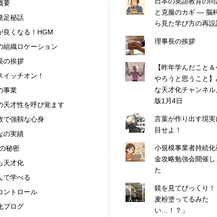
日本の英語教育の問
概要
と克服のカギ ― 脳
発足秘話
ら見た学び方の再設
が良くなる！HGM
理事長の挨拶
の組織ロケーション
長の挨拶
【昨年学んだこと＆
スイッチオン！
やろうと思うこと】
な天才化チャンネル
の事業
版1月4日
の天才性を呼び覚ます
言葉が作り出す現実
数で強靱な心身
目せよ！
なの実績
小規模事業者持続化
Mの秘密
金攻略勉強会開催し
も天才化
た
んで学べる
鏡を見てびっくり！
コントロール
麦粉塗ってるみた
化ブログ
い…！？」