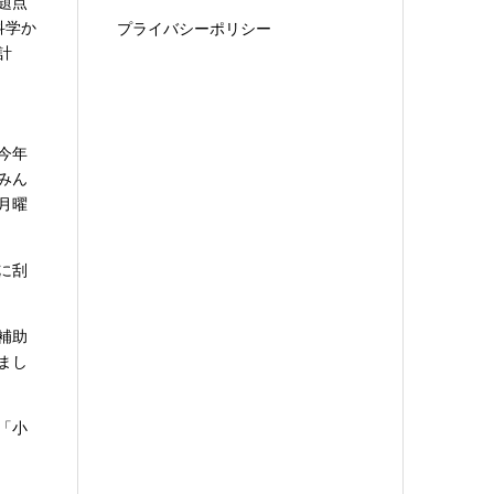
題点
科学か
プライバシーポリシー
計
今年
みん
月曜
に刮
補助
まし
「小