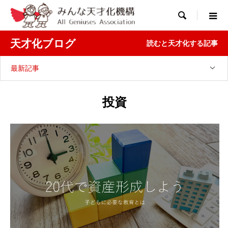

天才化ブログ
読むと天才化する記事
最新記事
投資