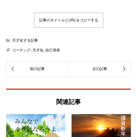
記事のタイトルとURLをコピーする
天才化する記事
コーチング
,
天才化
,
自己啓発
関連記事