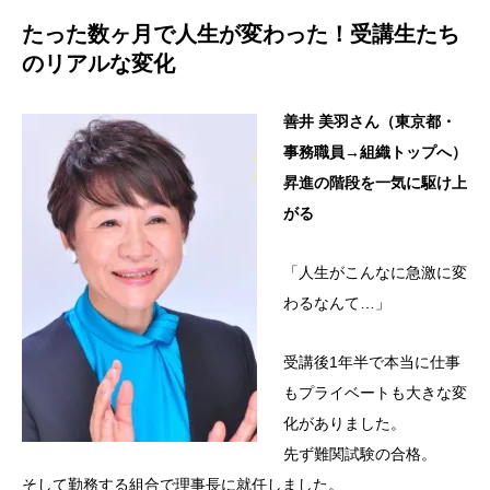
たった数ヶ月で人生が変わった！受講生たち
のリアルな変化
善井 美羽さん（東京都・
事務職員→組織トップへ）
昇進の階段を一気に駆け上
がる
「人生がこんなに急激に変
わるなんて…」
受講後1年半で本当に仕事
もプライベートも大きな変
化がありました。
先ず難関試験の合格。
そして勤務する組合で理事長に就任しました。