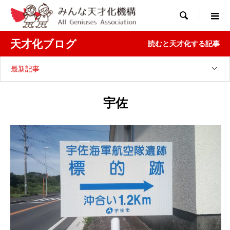

天才化ブログ
読むと天才化する記事
最新記事
宇佐